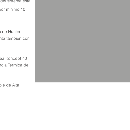
 del sistema está
or mínimo 10
n de Hunter
nta también con
ea Koncept 40
encia Térmica de
le de Alta